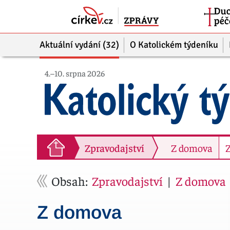
Aktuální vydání (32)
O Katolickém týdeníku
4.–10. srpna 2026
Zpravodajství
Zpravodajství
Zpravodajství
Z domova
Z
Obsah:
Zpravodajství
|
Z domova
Z domova