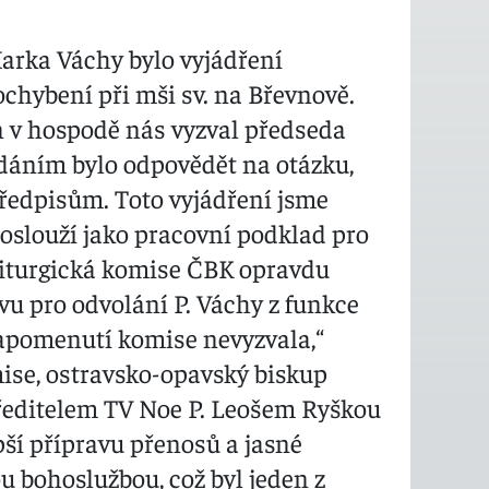
arka Váchy bylo vyjádření
chybení při mši sv. na Břevnově.
n v hospodě nás vyzval předseda
dáním bylo odpovědět na otázku,
ředpisům. Toto vyjádření jsme
oslouží jako pracovní podklad pro
Liturgická komise ČBK opravdu
vu pro odvolání P. Váchy z funkce
napomenutí komise nevyzvala,“
ise, ostravsko-opavský biskup
s ředitelem TV Noe P. Leošem Ryškou
epší přípravu přenosů a jasné
u bohoslužbou, což byl jeden z