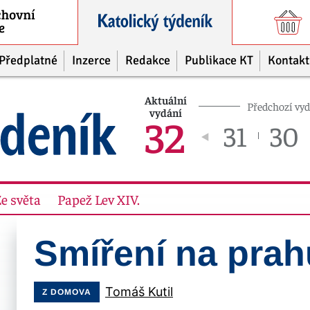
Předplatné
Inzerce
Redakce
Publikace KT
Kontakt
Aktuální
Předchozí vy
vydání
32
31
30
e světa
Papež Lev XIV.
Smíření na prah
Tomáš Kutil
Z DOMOVA