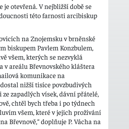
e je otevřená. V nejbližší době se
doucnosti této farnosti arcibiskup
hovicích na Znojemsku v brněnské
svým biskupem Pavlem Konzbulem,
uvě všem, kterých se nezvyklá
ka v areálu Břevnovského kláštera
 mailová komunikace na
ostal nižší tisíce povzbudivých
 i ze zapadlých vísek, dávní přátelé,
ově, chtěl bych třeba i po týdnech
uvím všem, které v jejich prožívání
é na Břevnově,“ doplňuje P. Vácha na