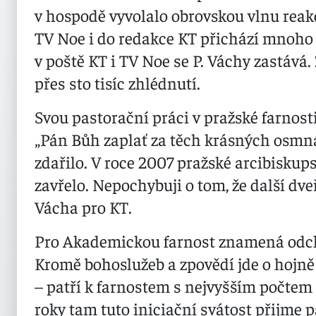
v hospodě vyvolalo obrovskou vlnu reakc
TV Noe i do redakce KT přichází mnoho 
v poště KT i TV Noe se P. Váchy zastáv
přes sto tisíc zhlédnutí.
Svou pastorační práci v pražské farnost
„Pán Bůh zaplať za těch krásných osmnác
zdařilo. V roce 2007 pražské arcibiskupst
zavřelo. Nepochybuji o tom, že další dveře
Vácha pro KT.
Pro Akademickou farnost znamená odcho
Kromě bohoslužeb a zpovědí jde o hojně
– patří k farnostem s nejvyšším počtem
roky tam tuto iniciační svátost přijme pa