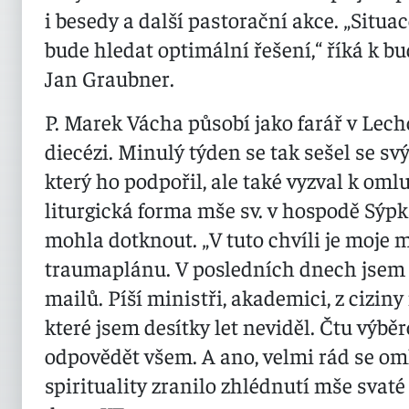
i besedy a další pastorační akce. „Situac
bude hledat optimální řešení,“ říká k bu
Jan Graubner.
P. Marek Vácha působí jako farář v Lec
diecézi. Minulý týden se tak sešel se 
který ho podpořil, ale také vyzval k oml
liturgická forma mše sv. v hospodě Sýp
mohla dotknout. „V tuto chvíli je moje
traumaplánu. V posledních dnech jsem d
mailů. Píší ministři, akademici, z ciziny
které jsem desítky let neviděl. Čtu výběr
odpovědět všem. A ano, velmi rád se oml
spirituality zranilo zhlédnutí mše svat