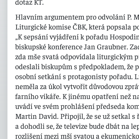
dotaz KT.
Hlavním argumentem pro odvolání P. M
Liturgické komise ČBK, která popsala po
„K sepsání vyjádření k pořadu Hospodi
biskupské konference Jan Graubner. Za
zda mše svatá odpovídala liturgickým p
odeslali biskupům s předpokladem, že p
osobní setkání s protagonisty pořadu. 
neměla za úkol vytvořit důvodovou zprá
farního vikáře. K jinému opatření než 
uvádí ve svém prohlášení předseda kom
Martin David. Připojil, že se už setkal 
a dohodli se, že televize bude dbát na l
rozlišení mezi mší svatou a ekumenicko