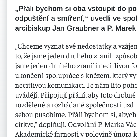
„Přáli bychom si oba vstoupit do p
odpuštění a smíření,“ uvedli ve sp
arcibiskup Jan Graubner a P. Marek
„Chceme vyznat své nedostatky a vzáje
to, že jsme jeden druhého zranili způsob
jsme jeden druhého zranili necitlivou f
ukončení spolupráce s knězem, který vyp
necitlivou komunikaci. Je nám líto poho
uvádějí. Připojují přání, aby toto drob
rozdělené a rozhádané společnosti uzdra
sebou působíme. Přáli bychom si, abych
církve,“ doplňují. Odvolání P. Marka Vá
Akademické farnosti v polovině února k