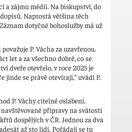
í a zájmu médií. Na biskupství, do
dopisů. Naprostá většina těch
á. Záznam dotyčné bohoslužby má už
i považuje P. Vácha za uzavřenou.
t let a za všechno dobré, co se
ví dveře otevřelo, v roce 2025 je
 jinde se právě otevírají,“ uvádí P.
d P. Váchy citelné oslabení.
 navštěvované přípravy na svátosti
 křtů dospělých v ČR. Jednou za dva
desát až sto lidí. Pořádají se tu