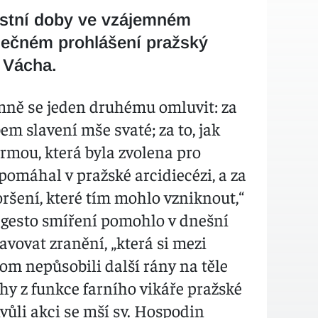
ostní doby ve vzájemném
olečném prohlášení pražský
 Vácha.
mně se jeden druhému omluvit: za
em slavení mše svaté; za to, jak
ormou, která byla zvolena pro
omáhal v pražské arcidiecézi, a za
ršení, které tím mohlo vzniknout,“
né gesto smíření pomohlo v dnešní
vovat zranění, „která si mezi
om nepůsobili další rány na těle
chy z funkce farního vikáře pražské
vůli akci se mší sv. Hospodin